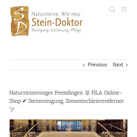
Skip
to
content
Previous
Next
Natursteinreiniger Fremdingen 🥇 FILA Online-
Shop ✔ Steinreinigung, Zementschleierentferner
ツ