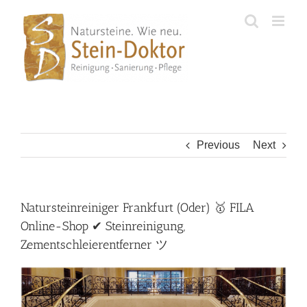
Skip
to
content
Previous
Next
Natursteinreiniger Frankfurt (Oder) 🥇 FILA
Online-Shop ✔ Steinreinigung,
Zementschleierentferner ツ