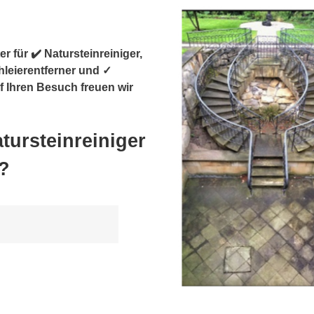
r für ✔️ Natursteinreiniger,
hleierentferner und ✓
f Ihren Besuch freuen wir
tursteinreiniger
?