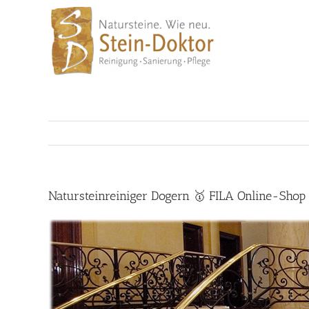
Skip
to
content
Natursteinreiniger Dogern 🥇 FILA Online-Shop