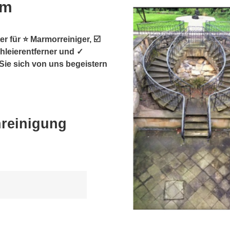
im
r für ⭐ Marmorreiniger, ☑️
chleierentferner und ✓
Sie sich von uns begeistern
nreinigung