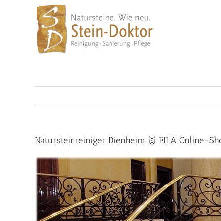
Skip
to
content
Natursteinreiniger Dienheim 🥇 FILA Online-Sh