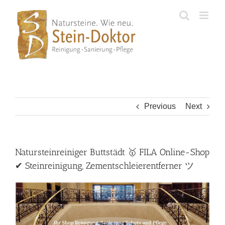
Skip
to
content
Previous
Next
Natursteinreiniger Buttstädt 🥇 FILA Online-Shop
✔ Steinreinigung, Zementschleierentferner ツ