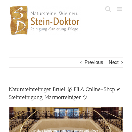
Skip
to
content
Previous
Next
Natursteinreiniger Brüel 🥇 FILA Online-Shop ✔
Steinreinigung, Marmorreiniger ツ