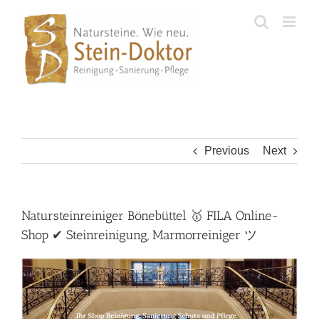
Skip
to
content
Previous
Next
Natursteinreiniger Bönebüttel 🥇 FILA Online-
Shop ✔ Steinreinigung, Marmorreiniger ツ