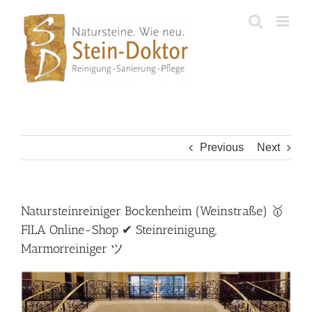
Skip
to
content
Previous
Next
Natursteinreiniger Bockenheim (Weinstraße) 🥇
FILA Online-Shop ✔ Steinreinigung,
Marmorreiniger ツ