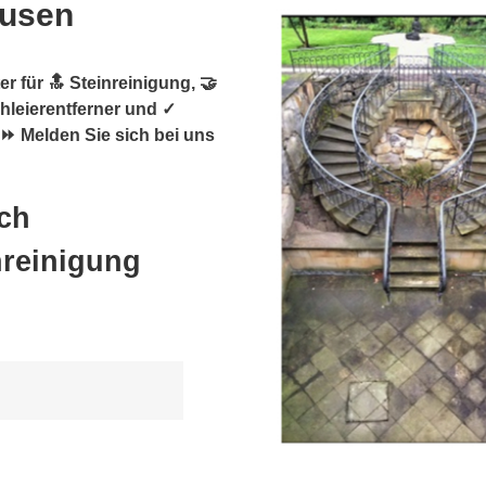
ausen
r für 🔝 Steinreinigung, 🤝
hleierentferner und ✓
 ⏩ Melden Sie sich bei uns
ch
nreinigung