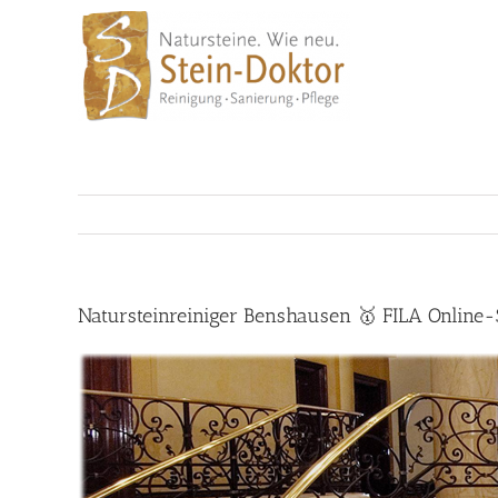
Skip
to
content
Natursteinreiniger Benshausen 🥇 FILA Online-