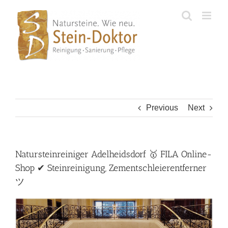
Skip
to
content
Previous
Next
Natursteinreiniger Adelheidsdorf 🥇 FILA Online-
Shop ✔ Steinreinigung, Zementschleierentferner
ツ