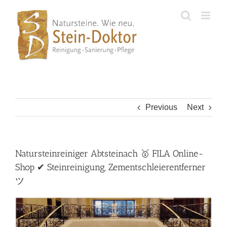
Skip
to
content
Previous
Next
Natursteinreiniger Abtsteinach 🥇 FILA Online-
Shop ✔ Steinreinigung, Zementschleierentferner
ツ