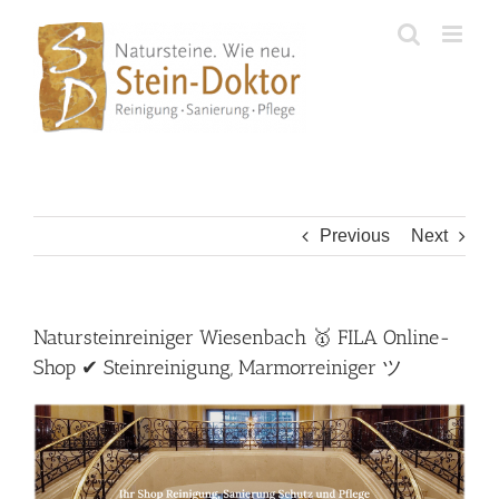
Skip
to
content
Previous
Next
Natursteinreiniger Wiesenbach 🥇 FILA Online-
Shop ✔ Steinreinigung, Marmorreiniger ツ