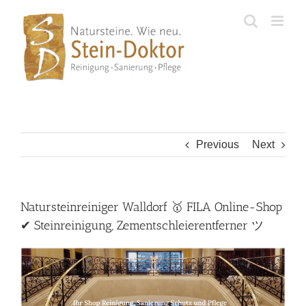
Skip
to
content
Previous
Next
Natursteinreiniger Walldorf 🥇 FILA Online-Shop
✔ Steinreinigung, Zementschleierentferner ツ