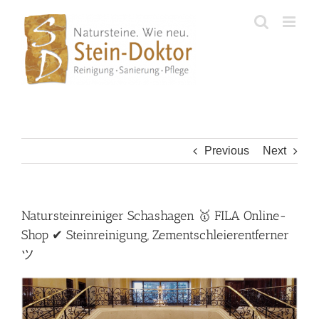
Skip
to
content
Previous
Next
Natursteinreiniger Schashagen 🥇 FILA Online-
Shop ✔ Steinreinigung, Zementschleierentferner
ツ