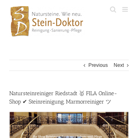
Skip
to
content
Previous
Next
Natursteinreiniger Riedstadt 🥇 FILA Online-
Shop ✔ Steinreinigung, Marmorreiniger ツ