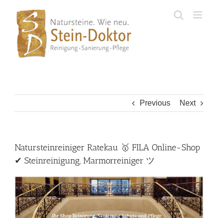
Skip
to
content
Previous
Next
Natursteinreiniger Ratekau 🥇 FILA Online-Shop
✔ Steinreinigung, Marmorreiniger ツ