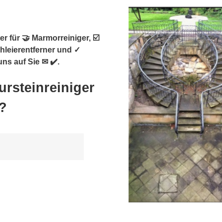
r für 🤝 Marmorreiniger, ☑️
chleierentferner und ✓
ns auf Sie ✉ ✔️.
ursteinreiniger
?