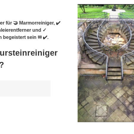
r für 🤝 Marmorreiniger, ✔️
hleierentferner und ✓
 begeistert sein ✉ ✔️.
ursteinreiniger
?