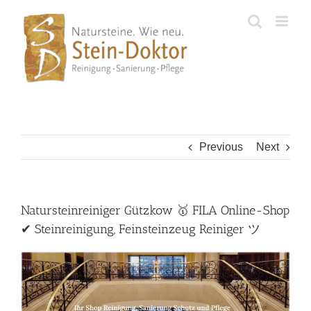
Skip
to
content
Previous
Next
Natursteinreiniger Gützkow 🥇 FILA Online-Shop
✔ Steinreinigung, Feinsteinzeug Reiniger ツ