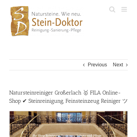
Skip
to
content
Previous
Next
Natursteinreiniger Großerlach 🥇 FILA Online-
Shop ✔ Steinreinigung, Feinsteinzeug Reiniger ツ