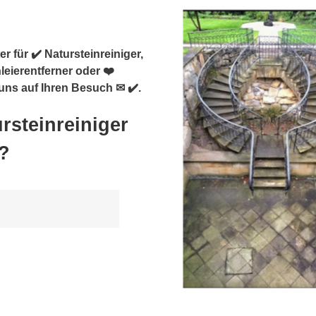
r für ✔️ Natursteinreiniger,
leierentferner oder ❤️
uns auf Ihren Besuch ✉ ✔️.
rsteinreiniger
?