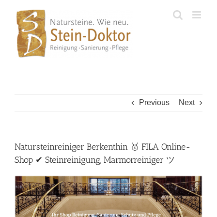
Skip
to
content
Previous
Next
Natursteinreiniger Berkenthin 🥇 FILA Online-
Shop ✔ Steinreinigung, Marmorreiniger ツ