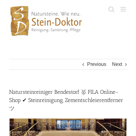
Skip
to
content
Previous
Next
Natursteinreiniger Bendestorf 🥇 FILA Online-
Shop ✔ Steinreinigung, Zementschleierentferner
ツ