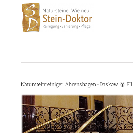
Skip
to
content
Natursteinreiniger Ahrenshagen-Daskow 🥇 FIL