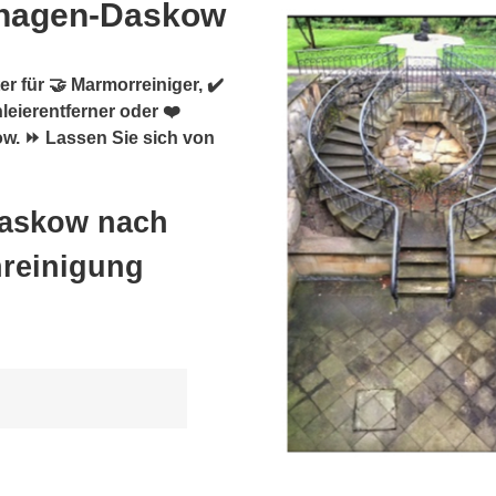
shagen-Daskow
r für 🤝 Marmorreiniger, ✔️
leierentferner oder ❤️
ow. ⏩ Lassen Sie sich von
Daskow nach
nreinigung